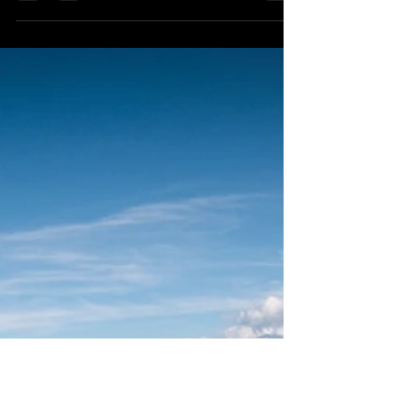
Gegensatz zu Steigfähigkeit? Ist ein Long-Travel
Bike den Berg rauf immer langsamer? Was
macht...