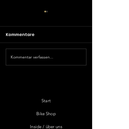
Kommentare
Kommentar verfassen...
Federweg vs.
Preissprung b
Steigfähigkeit
und eMTB 202
Start
Bike Shop
Inside / über uns